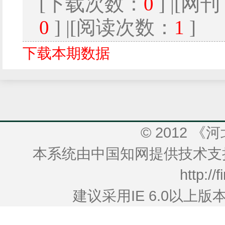
[下载次数：
0
] |[
0
] |[阅读次数：
1
]
下载本期数据
© 2012 
本系统由中国知网提供技术
http://
建议采用IE 6.0以上版