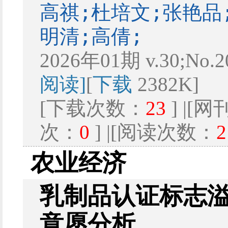
高祺;杜培文;张艳品
明清;高倩;
2026年01期 v.30;No.
阅读]
[
下载
2382K]
[下载次数：
23
] |[
次：
0
] |[阅读次数：
2
农业经济
乳制品认证标志
意愿分析