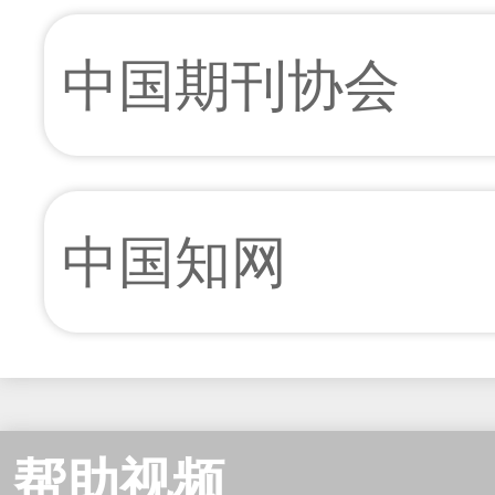
中国期刊协会
中国知网
帮助视频