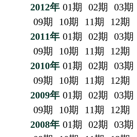
2012年
01期
02期
03期
09期
10期
11期
12期
2011年
01期
02期
03期
09期
10期
11期
12期
2010年
01期
02期
03期
09期
10期
11期
12期
2009年
01期
02期
03期
09期
10期
11期
12期
2008年
01期
02期
03期