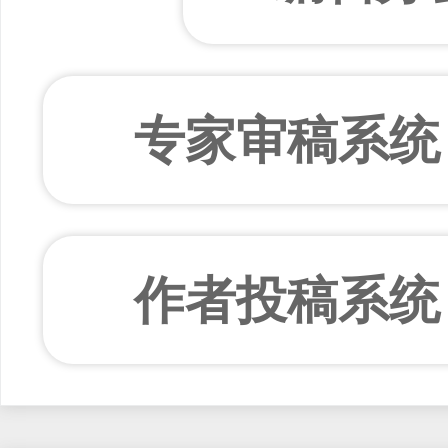
专家审稿系统
作者投稿系统