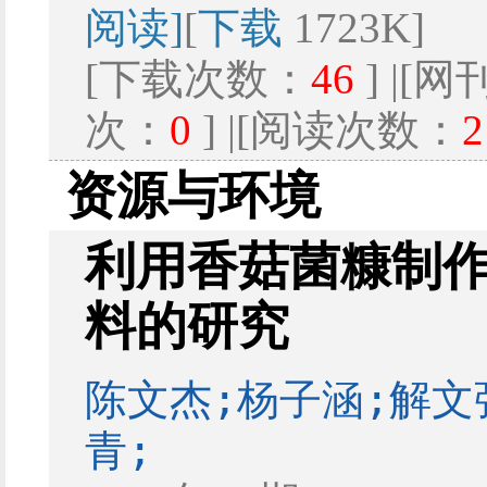
阅读]
[
下载
1723K]
[下载次数：
46
] |[
次：
0
] |[阅读次数：
2
资源与环境
利用香菇菌糠制
料的研究
陈文杰;杨子涵;解文
青;