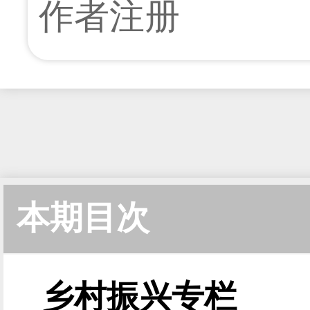
作者注册
本期目次
乡村振兴专栏