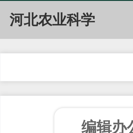
河北农业科学
编辑办