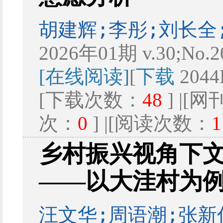
胡建辉;李彤;刘长全
2026年01期 v.30;No.
[在线阅读]
[
下载
2044
[下载次数：
48
] |[
次：
0
] |[阅读次数：
1
乡村振兴视角下
——以大洼村为
汪文华;周语潮;张新