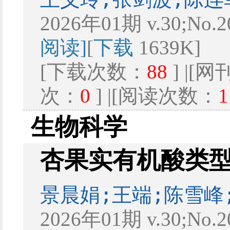
2026年01期 v.30;No.
阅读]
[
下载
1639K]
[下载次数：
88
] |[
次：
0
] |[阅读次数：
1
生物科学
杏果实有机酸类
景晨娟;王端;陈雪峰
2026年01期 v.30;No.